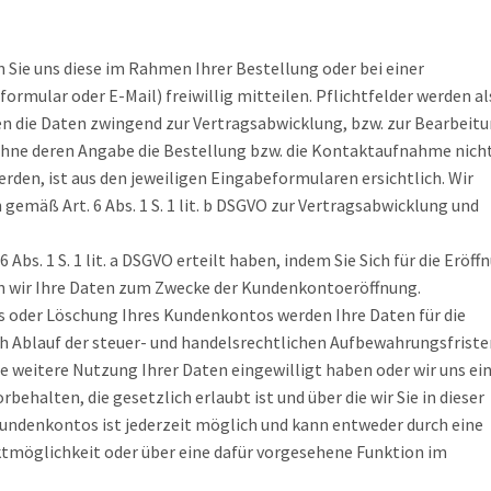
ie uns diese im Rahmen Ihrer Bestellung oder bei einer
rmular oder E-Mail) freiwillig mitteilen. Pflichtfelder werden al
len die Daten zwingend zur Vertragsabwicklung, bzw. zur Bearbeit
hne deren Angabe die Bestellung bzw. die Kontaktaufnahme nich
den, ist aus den jeweiligen Eingabeformularen ersichtlich. Wir
gemäß Art. 6 Abs. 1 S. 1 lit. b DSGVO zur Vertragsabwicklung und
6 Abs. 1 S. 1 lit. a DSGVO erteilt haben, indem Sie Sich für die Eröff
 wir Ihre Daten zum Zwecke der Kundenkontoeröffnung.
s oder Löschung Ihres Kundenkontos werden Ihre Daten für die
h Ablauf der steuer- und handelsrechtlichen Aufbewahrungsfriste
ine weitere Nutzung Ihrer Daten eingewilligt haben oder wir uns ei
halten, die gesetzlich erlaubt ist und über die wir Sie in dieser
Kundenkontos ist jederzeit möglich und kann entweder durch eine
tmöglichkeit oder über eine dafür vorgesehene Funktion im