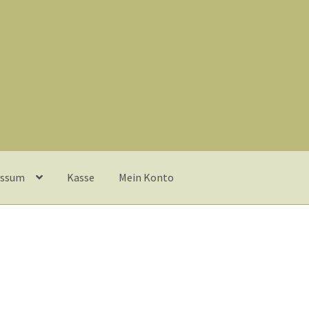
essum
Kasse
Mein Konto
e
Lieferung und Zahlung
My Account
Warenkorb