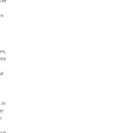
cke
en
en,
nte
nd
 in
er
n
e
ert,