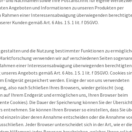
 Vor- und Nachnamen sowie Ihre Postanschrift für eigene Werbezwe
santen Angeboten und Informationen zu unseren Produkten per
 im Rahmen einer Interessensabwägung überwiegenden berechtigt
erer Kunden gemäß Art. 6 Abs. 1 S. 1 lit. f DSGVO.
u gestalten und die Nutzung bestimmter Funktionen zu ermöglich
Marktforschung verwenden wir auf verschiedenen Seiten sogenan
m Rahmen einer Interessensabwägung überwiegenden berechtigten
unseres Angebots gemäß Art. 6 Abs. 1 S. 1 lit. f DSGVO. Cookies si
rem Endgerät gespeichert werden. Einige der von uns verwendeten
g, also nach Schließen Ihres Browsers, wieder gelöscht (sog.
en auf Ihrem Endgerät und ermöglichen uns, Ihren Browser beim
nte Cookies). Die Dauer der Speicherung können Sie der Übersicht
 entnehmen. Sie können Ihren Browser so einstellen, dass Sie üb
und einzeln über deren Annahme entscheiden oder die Annahme vo
sschließen. Jeder Browser unterscheidet sich in der Art, wie er di
n dem Hilfemenü jedes Browsers beschrieben, welches Ihnen erläut