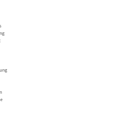
s
ung
t
nung
n
ne