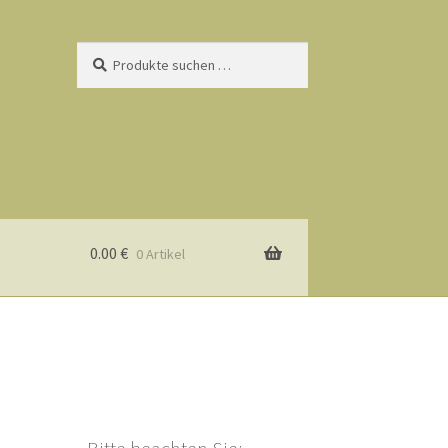
Suchen
Suchen
nach:
0.00
€
0 Artikel