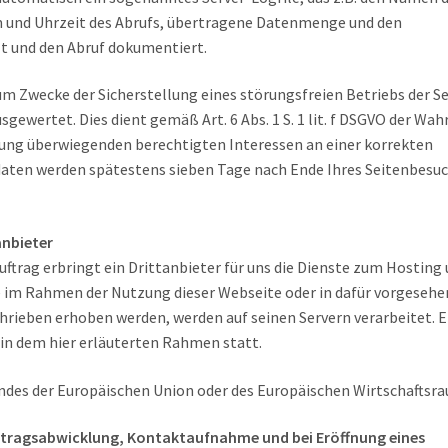
m und Uhrzeit des Abrufs, übertragene Datenmenge und den
lt und den Abruf dokumentiert.
um Zwecke der Sicherstellung eines störungsfreien Betriebs der Se
gewertet. Dies dient gemäß Art. 6 Abs. 1 S. 1 lit. f DSGVO der Wa
ng überwiegenden berechtigten Interessen an einer korrekten
sdaten werden spätestens sieben Tage nach Ende Ihres Seitenbesu
anbieter
trag erbringt ein Drittanbieter für uns die Dienste zum Hosting
ie im Rahmen der Nutzung dieser Webseite oder in dafür vorgeseh
rieben erhoben werden, werden auf seinen Servern verarbeitet. E
 in dem hier erläuterten Rahmen statt.
Landes der Europäischen Union oder des Europäischen Wirtschaftsr
rtragsabwicklung, Kontaktaufnahme und bei Eröffnung eines