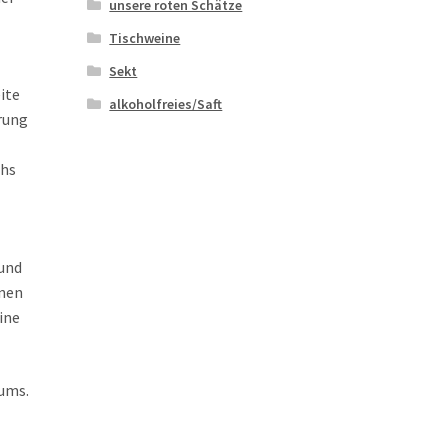
unsere roten Schätze
Tischweine
Sekt
ite
alkoholfreies/Saft
hrung
chs
 und
enen
ine
aums.