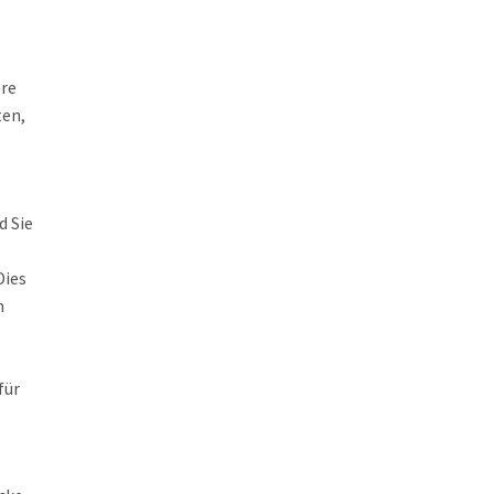
ere
ten,
d Sie
Dies
n
für