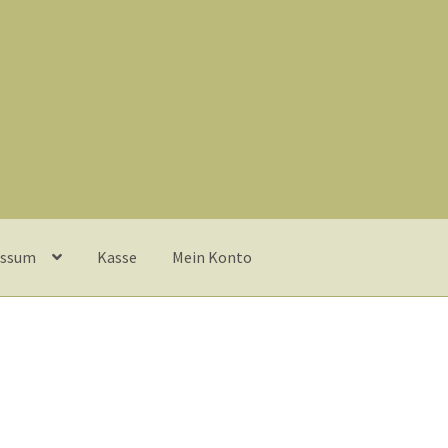
essum
Kasse
Mein Konto
e
Lieferung und Zahlung
My Account
Warenkorb