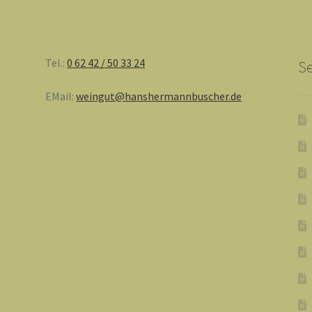
Tel.:
0 62 42 / 50 33 24
Se
EMail:
weingut@hanshermannbuscher.de