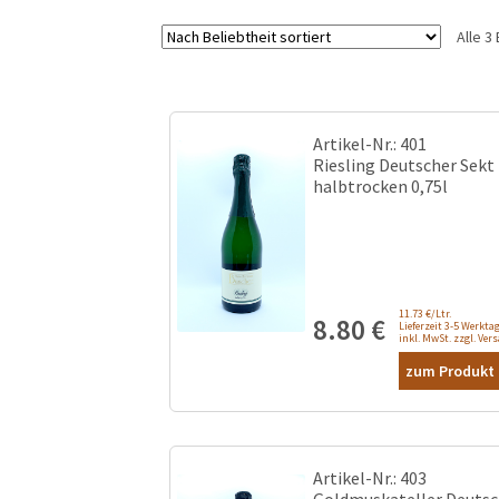
Alle 
Artikel-Nr.: 401
Riesling Deutscher Sekt
halbtrocken 0,75l
11.73 €/Ltr.
8.80
€
Lieferzeit 3-5 Werkta
inkl. MwSt. zzgl. Ver
zum Produkt .
Artikel-Nr.: 403
Goldmuskateller Deutsc