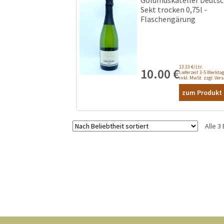
Sekt trocken 0,75l -
Flaschengärung
13.33 €/Ltr.
10.00
€
Lieferzeit 3-5 Werkta
inkl. MwSt. zzgl. Ver
zum Produkt .
Alle 