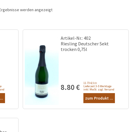
3 Ergebnisse werden angezeigt
Artikel-Nr.: 402
Riesling Deutscher Sekt
trocken 0,75l
11.73 €/Ltr.
8.80
€
ge
Lieferzeit 3-5 Werktage
sand
inkl. MwSt. zzgl. Versand
..
zum Produkt ...
her