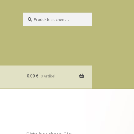
Suchen
Suchen
nach:
0.00
€
0 Artikel