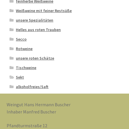
feinherbe Weißweine
Weißweine mit feiner Restsüße
unsere Spezialitäten
Helles aus roten Trauben
Secco
Rotweine
unsere roten Schätze
Tischweine
Sekt
alkoholfreies/Saft
Weingut Hans Hermann Buscher
Inhaber Manfred Buscher
Pfandturmstraße 12