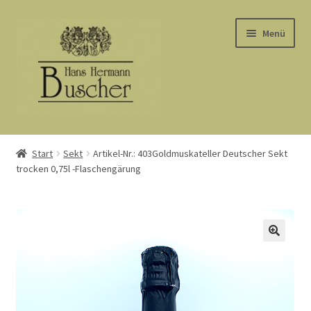
Zur
Zum
Menü
Navigation
Inhalt
springen
springen
Start
Start
Sekt
Artikel-Nr.: 403Goldmuskateller Deutscher Sekt
trocken 0,75l -Flaschengärung
AGB
Barrierefreiheit
Datenschutz
Kasse