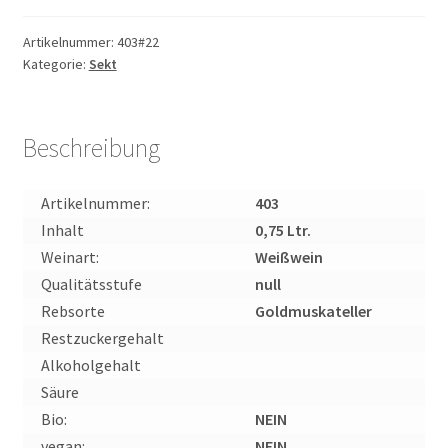
Deutscher
Sekt
Artikelnummer:
403#22
Kategorie:
Sekt
trocken
0,75l
-
Flaschengärung
Beschreibung
Menge
Artikelnummer:
403
Inhalt
0,75 Ltr.
Weinart:
Weißwein
Qualitätsstufe
null
Rebsorte
Goldmuskateller
Restzuckergehalt
Alkoholgehalt
Säure
Bio:
NEIN
vegan:
NEIN