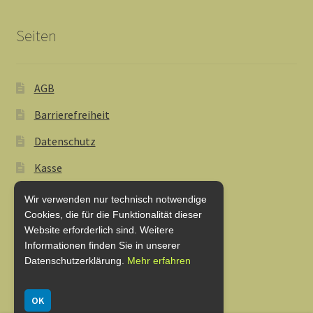
Seiten
AGB
Barrierefreiheit
Datenschutz
Kasse
Lieferung und Zahlung
Wir verwenden nur technisch notwendige
Cookies, die für die Funktionalität dieser
My Account
Website erforderlich sind. Weitere
Informationen finden Sie in unserer
Shop
Datenschutzerklärung.
Mehr erfahren
Warenkorb
OK