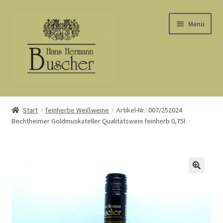
Zur
Zum
Menü
Navigation
Inhalt
springen
springen
Start
Start
feinherbe Weißweine
Artikel-Nr.: 007/252024
Bechtheimer Goldmuskateller Qualitätswein feinherb 0,75l
AGB
Barrierefreiheit
Datenschutz
Kasse