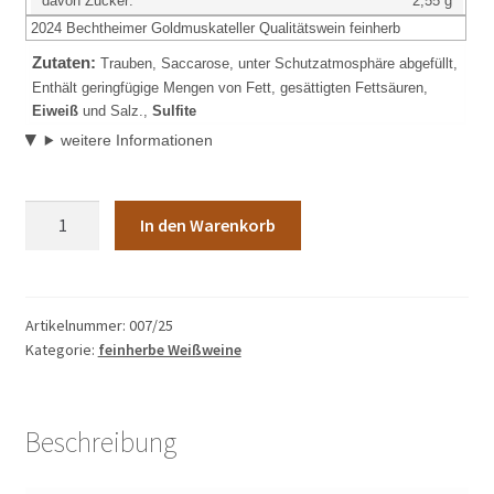
davon Zucker:
2,55 g
2024 Bechtheimer Goldmuskateller Qualitätswein feinherb
Zutaten:
Trauben, Saccarose, unter Schutzatmosphäre abgefüllt,
Enthält geringfügige Mengen von Fett, gesättigten Fettsäuren,
Eiweiß
und Salz.,
Sulfite
weitere Informationen
Artikel-
In den Warenkorb
Nr.:
007/252024
Bechtheimer
Goldmuskateller
Artikelnummer:
007/25
Kategorie:
feinherbe Weißweine
Qualitätswein
feinherb
0,75l
Menge
Beschreibung