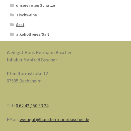
unsere roten Schätze
Tischweine
Sekt
alkoholfreies/Saft
Weingut Hans Hermann Buscher
Inhaber Manfred Buscher
Pfandturmstraße 12
67595 Bechtheim
Tel.:
0 62 42 / 50 33 24
EMail:
weingut@hanshermannbuscher.de