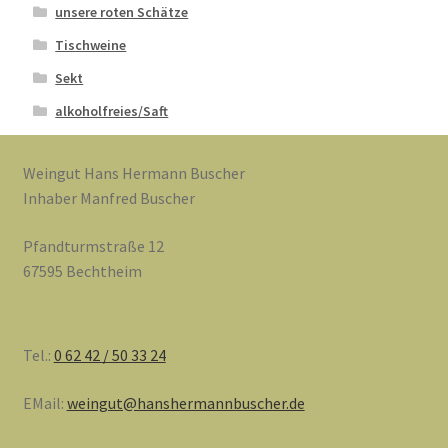
unsere roten Schätze
Tischweine
Sekt
alkoholfreies/Saft
Weingut Hans Hermann Buscher
Inhaber Manfred Buscher
Pfandturmstraße 12
67595 Bechtheim
Tel.:
0 62 42 / 50 33 24
EMail:
weingut@hanshermannbuscher.de