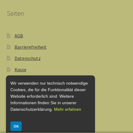
Seiten
AGB
Barrierefreiheit
Datenschutz
Kasse
Lieferung und Zahlung
Wir verwenden nur technisch notwendige
Cookies, die für die Funktionalität dieser
My Account
Website erforderlich sind. Weitere
Informationen finden Sie in unserer
Shop
Datenschutzerklärung.
Mehr erfahren
Warenkorb
OK