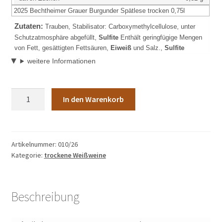
2025 Bechtheimer Grauer Burgunder Spätlese trocken 0,75l
Zutaten:
Trauben, Stabilisator: Carboxymethylcellulose, unter
Schutzatmosphäre abgefüllt,
Sulfite
Enthält geringfügige Mengen
von Fett, gesättigten Fettsäuren,
Eiweiß
und Salz.,
Sulfite
weitere Informationen
Artikel-
In den Warenkorb
Nr.:
010/262025
Bechtheimer
Grauer
Artikelnummer:
010/26
Kategorie:
trockene Weißweine
Burgunder
Spätlese
trocken
0,75l
Beschreibung
Menge