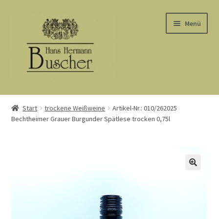
Zur
Zum
Menü
Navigation
Inhalt
springen
springen
Start
Start
trockene Weißweine
Artikel-Nr.: 010/262025
Bechtheimer Grauer Burgunder Spätlese trocken 0,75l
AGB
Barrierefreiheit
Datenschutz
Kasse