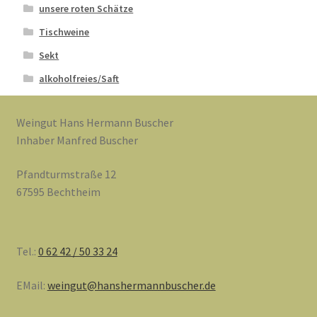
unsere roten Schätze
Tischweine
Sekt
alkoholfreies/Saft
Weingut Hans Hermann Buscher
Inhaber Manfred Buscher
Pfandturmstraße 12
67595 Bechtheim
Tel.:
0 62 42 / 50 33 24
EMail:
weingut@hanshermannbuscher.de