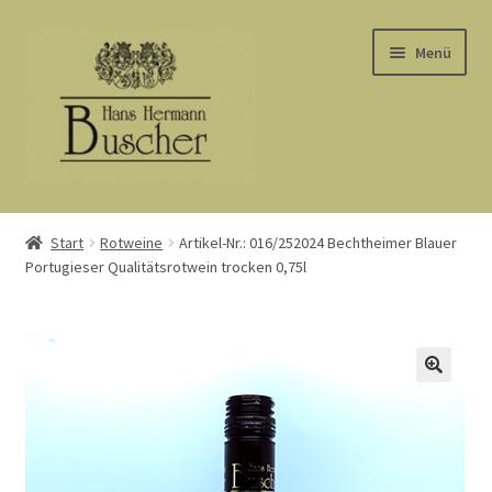
Zur
Zum
Menü
Navigation
Inhalt
springen
springen
Start
Start
Rotweine
Artikel-Nr.: 016/252024 Bechtheimer Blauer
Portugieser Qualitätsrotwein trocken 0,75l
AGB
Barrierefreiheit
Datenschutz
Kasse