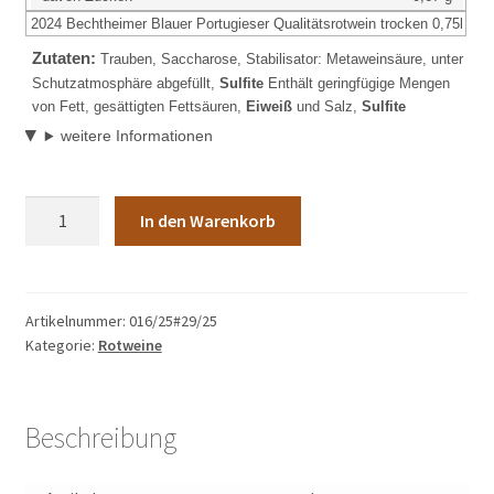
2024 Bechtheimer Blauer Portugieser Qualitätsrotwein trocken 0,75l
Zutaten:
Trauben, Saccharose, Stabilisator: Metaweinsäure, unter
Schutzatmosphäre abgefüllt,
Sulfite
Enthält geringfügige Mengen
von Fett, gesättigten Fettsäuren,
Eiweiß
und Salz,
Sulfite
weitere Informationen
Artikel-
In den Warenkorb
Nr.:
016/252024
Bechtheimer
Blauer
Artikelnummer:
016/25#29/25
Kategorie:
Rotweine
Portugieser
Qualitätsrotwein
trocken
0,75l
Beschreibung
Menge