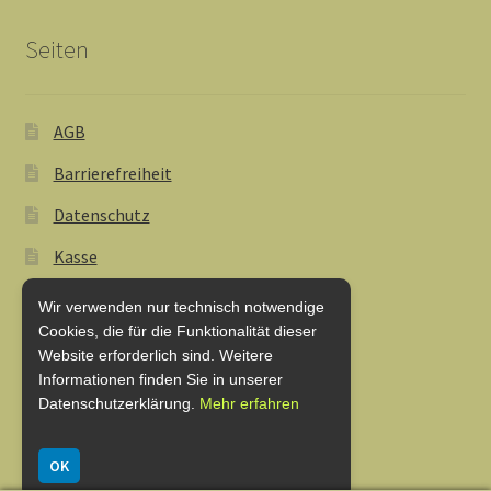
Seiten
AGB
Barrierefreiheit
Datenschutz
Kasse
Lieferung und Zahlung
Wir verwenden nur technisch notwendige
Cookies, die für die Funktionalität dieser
My Account
Website erforderlich sind. Weitere
Informationen finden Sie in unserer
Shop
Datenschutzerklärung.
Mehr erfahren
Warenkorb
OK