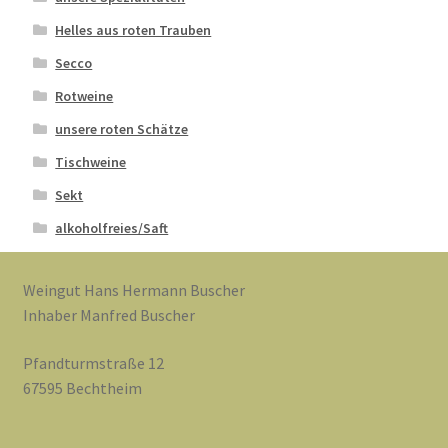
Helles aus roten Trauben
Secco
Rotweine
unsere roten Schätze
Tischweine
Sekt
alkoholfreies/Saft
Weingut Hans Hermann Buscher
Inhaber Manfred Buscher
Pfandturmstraße 12
67595 Bechtheim