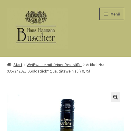
Zur
Zum
Menü
Navigation
Inhalt
springen
springen
Start
Start
Weißweine mit feiner Restsüße
Artikel-Nr.:
035/242023 „Goldstück“ Qualitätswein süß 0,75l
AGB
Barrierefreiheit
Datenschutz
Kasse