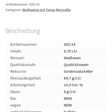
Qualitätswein
Artikelnummer:
035/24
Kategorie:
Weißweine mit feiner Restsüße
süß
0,75l
Menge
Beschreibung
Artikelnummer:
035/24
Inhalt
0,75 Ltr.
Weinart:
Weißwein
Qualitätsstufe
Qualitätswein
Rebsorte
Goldmuskateller
Restzuckergehalt
64,7 g/Ltr.
Alkoholgehalt
10,0 Vol. %
Säure
6 g/Ltr.
Bio:
NEIN
vegan:
NEIN
enthält Allergene:
Sulfite