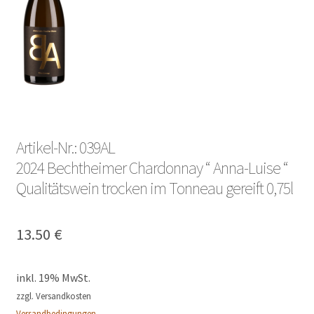
Lieferung und Zahlung
My Account
Warenkorb
Artikel-Nr.: 039AL
2024 Bechtheimer Chardonnay “ Anna-Luise “
Qualitätswein trocken im Tonneau gereift 0,75l
13.50
€
inkl. 19% MwSt.
zzgl. Versandkosten
Versandbedingungen