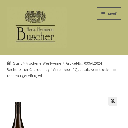
Zur
Zum
Menü
Navigation
Inhalt
springen
springen
Start
Start
trockene Weißweine
Artikel-Nr.: 039AL2024
Bechtheimer Chardonnay “ Anna-Luise “ Qualitätswein trocken im
AGB
Tonneau gereift 0,75l
Barrierefreiheit
Datenschutz
Kasse