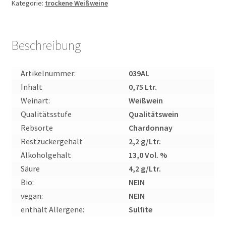
Kategorie:
trockene Weißweine
"
Anna-
Luise
"
Beschreibung
Qualitätswein
trocken
Artikelnummer:
039AL
im
Inhalt
0,75 Ltr.
Tonneau
Weinart:
Weißwein
gereift
Qualitätsstufe
Qualitätswein
0,75l
Rebsorte
Chardonnay
Menge
Restzuckergehalt
2,2 g/Ltr.
Alkoholgehalt
13,0 Vol. %
Säure
4,2 g/Ltr.
Bio:
NEIN
vegan:
NEIN
enthält Allergene:
Sulfite