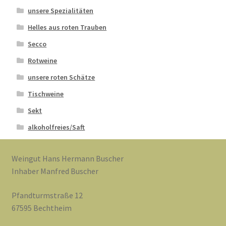
unsere Spezialitäten
Helles aus roten Trauben
Secco
Rotweine
unsere roten Schätze
Tischweine
Sekt
alkoholfreies/Saft
Weingut Hans Hermann Buscher
Inhaber Manfred Buscher
Pfandturmstraße 12
67595 Bechtheim