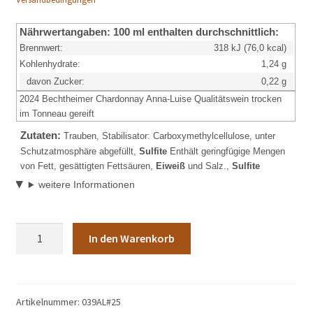
Nährwertangaben:
100 ml enthalten durchschnittlich:
Brennwert:
318 kJ (76,0 kcal)
Kohlenhydrate:
1,24 g
davon Zucker:
0,22 g
2024 Bechtheimer Chardonnay Anna-Luise Qualitätswein trocken
im Tonneau gereift
Zutaten:
Trauben, Stabilisator: Carboxymethylcellulose, unter
Schutzatmosphäre abgefüllt,
Sulfite
Enthält geringfügige Mengen
von Fett, gesättigten Fettsäuren,
Eiweiß
und Salz.,
Sulfite
weitere Informationen
Artikel-
In den Warenkorb
Nr.:
039AL2024
Bechtheimer
Chardonnay
Artikelnummer:
039AL#25