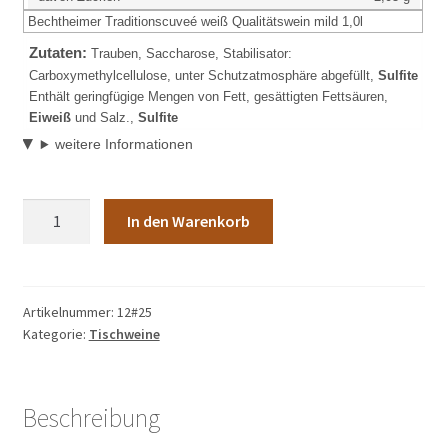
Bechtheimer Traditionscuveé weiß Qualitätswein mild 1,0l
Zutaten:
Trauben, Saccharose, Stabilisator:
Carboxymethylcellulose, unter Schutzatmosphäre abgefüllt,
Sulfite
Enthält geringfügige Mengen von Fett, gesättigten Fettsäuren,
Eiweiß
und Salz.,
Sulfite
weitere Informationen
Artikel-
In den Warenkorb
Nr.:
12Bechtheimer
Traditionscuveé
weiß
Artikelnummer:
12#25
Kategorie:
Tischweine
Qualitätswein
mild
1,0l
Menge
Beschreibung