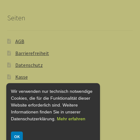
Seiten
AGB
Barrierefreiheit
Datenschutz
Kasse
Lieferung und Zahlung
Wir verwenden nur technisch notwendige
Cookies, die für die Funktionalität dieser
My Account
Website erforderlich sind. Weitere
Shop
Informationen finden Sie in unserer
Datenschutzerklärung.
Mehr erfahren
Warenkorb
OK