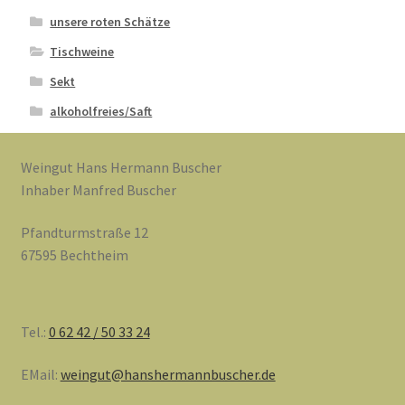
unsere roten Schätze
Tischweine
Sekt
alkoholfreies/Saft
Weingut Hans Hermann Buscher
Inhaber Manfred Buscher
Pfandturmstraße 12
67595 Bechtheim
Tel.:
0 62 42 / 50 33 24
EMail:
weingut@hanshermannbuscher.de