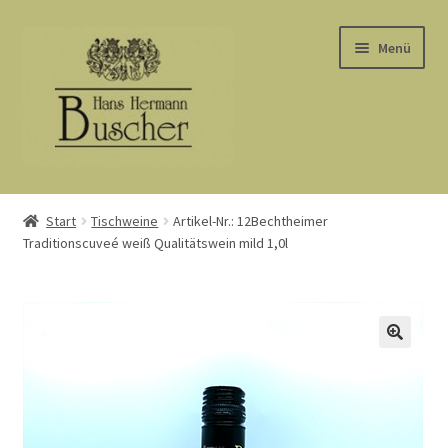
Zur
Zum
Menü
Navigation
Inhalt
springen
springen
Start
Start
Tischweine
Artikel-Nr.: 12Bechtheimer
Traditionscuveé weiß Qualitätswein mild 1,0l
AGB
Barrierefreiheit
Datenschutz
Kasse