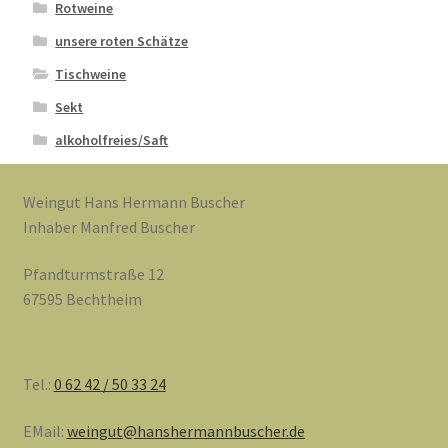
Rotweine
unsere roten Schätze
Tischweine
Sekt
alkoholfreies/Saft
Weingut Hans Hermann Buscher
Inhaber Manfred Buscher
Pfandturmstraße 12
67595 Bechtheim
Tel.:
0 62 42 / 50 33 24
EMail:
weingut@hanshermannbuscher.de