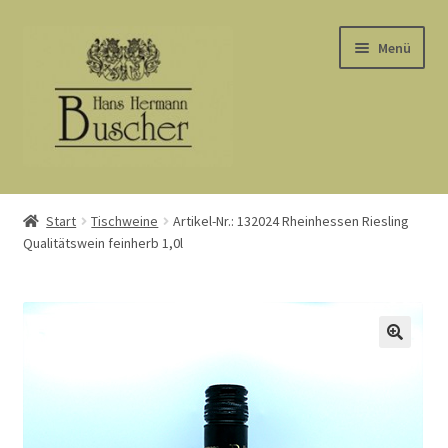
Zur
Zum
Menü
Navigation
Inhalt
springen
springen
Start
Start
Tischweine
Artikel-Nr.: 132024 Rheinhessen Riesling
Qualitätswein feinherb 1,0l
AGB
Barrierefreiheit
Datenschutz
Kasse