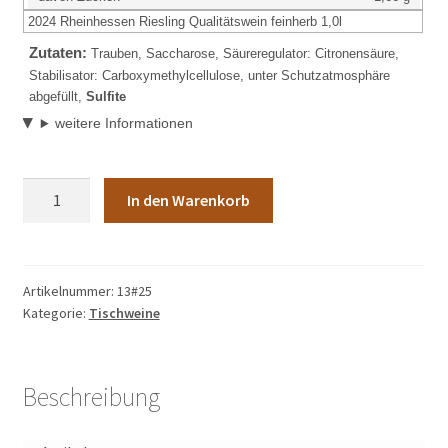
2024 Rheinhessen Riesling Qualitätswein feinherb 1,0l
Zutaten:
Trauben, Saccharose, Säureregulator: Citronensäure,
Stabilisator: Carboxymethylcellulose, unter Schutzatmosphäre
abgefüllt,
Sulfite
weitere Informationen
Artikel-
In den Warenkorb
Nr.:
132024
Rheinhessen
Riesling
Artikelnummer:
13#25
Kategorie:
Tischweine
Qualitätswein
feinherb
1,0l
Menge
Beschreibung