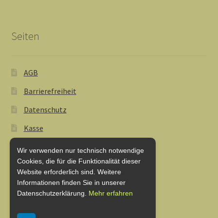
Seiten
AGB
Barrierefreiheit
Datenschutz
Kasse
Lieferung und Zahlung
Wir verwenden nur technisch notwendige
Cookies, die für die Funktionalität dieser
My Account
Website erforderlich sind. Weitere
Shop
Informationen finden Sie in unserer
Datenschutzerklärung.
Mehr erfahren
Warenkorb